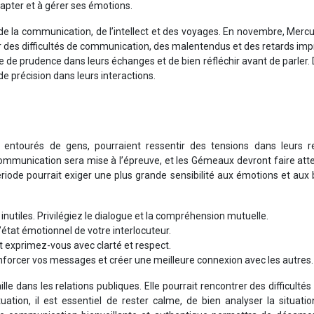
dapter et à gérer ses émotions.
 la communication, de l’intellect et des voyages. En novembre, Mercu
des difficultés de communication, des malentendus et des retards impr
de prudence dans leurs échanges et de bien réfléchir avant de parler. 
de précision dans leurs interactions.
entourés de gens, pourraient ressentir des tensions dans leurs re
ommunication sera mise à l’épreuve, et les Gémeaux devront faire att
période pourrait exiger une plus grande sensibilité aux émotions et aux
 inutiles. Privilégiez le dialogue et la compréhension mutuelle.
’état émotionnel de votre interlocuteur.
t exprimez-vous avec clarté et respect.
nforcer vos messages et créer une meilleure connexion avec les autres.
e dans les relations publiques. Elle pourrait rencontrer des difficultés
tion, il est essentiel de rester calme, de bien analyser la situatio