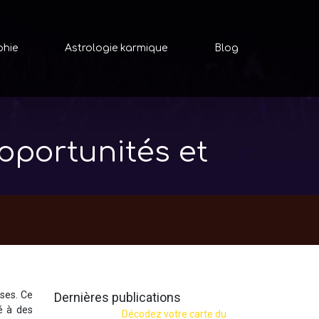
phie
Astrologie karmique
Blog
pportunités et
ses. Ce
Dernières publications
té à des
Décodez votre carte du