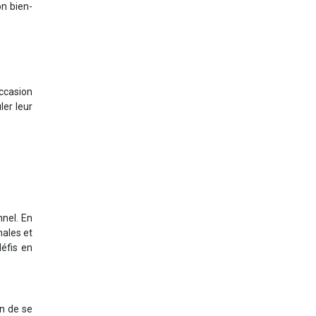
on bien-
occasion
ler leur
nnel. En
nales et
éfis en
n de se