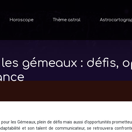
Horoscope
Thème astral
Astrocartogra
es gémeaux : défis, o
ance
r les Gémeaux, plein de défis mais aussi d’opportunités prometteu
n adaptabilité et son talent de communicateur, se retrouvera confron