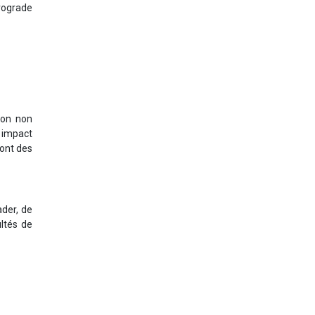
rograde
ion non
 impact
ront des
der, de
ultés de