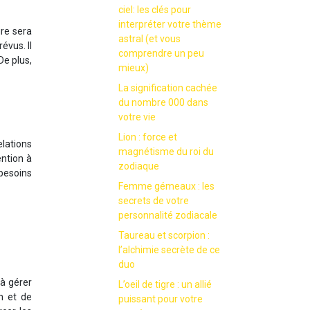
ciel: les clés pour
interpréter votre thème
re sera
astral (et vous
évus. Il
comprendre un peu
De plus,
mieux)
La signification cachée
du nombre 000 dans
votre vie
Lion : force et
lations
magnétisme du roi du
ention à
zodiaque
 besoins
Femme gémeaux : les
secrets de votre
personnalité zodiacale
Taureau et scorpion :
l’alchimie secrète de ce
duo
 à gérer
L’oeil de tigre : un allié
n et de
puissant pour votre