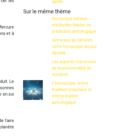
cer les
santé
Sur le même thème
Horoscope sérieux :
méthodes fiables de
Mercure
prédiction astrologique
ons et à
Gémeaux au féminin :
votre horoscope du jour
dévoilé
Les aspects méconnus
de la personnalité du
scorpion
uit. Le
L’horoscope : entre
rsonnes
tradition populaire et
e en soi
interprétation
astrologique
de faire
 planète