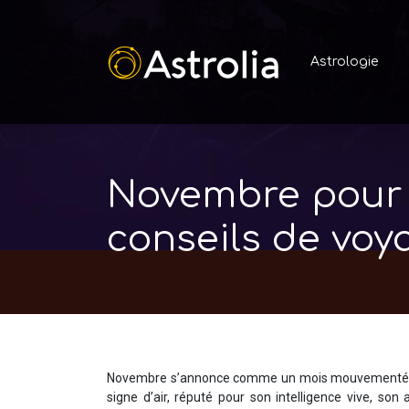
Astrologie
Novembre pour l
conseils de voy
Novembre s’annonce comme un mois mouvementé pou
signe d’air, réputé pour son intelligence vive, so