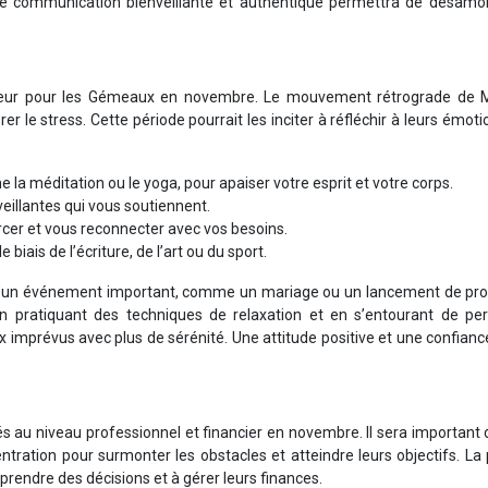
 communication bienveillante et authentique permettra de désamor
 majeur pour les Gémeaux en novembre. Le mouvement rétrograde de 
er le stress. Cette période pourrait les inciter à réfléchir à leurs émoti
la méditation ou le yoga, pour apaiser votre esprit et votre corps.
eillantes qui vous soutiennent.
cer et vous reconnecter avec vos besoins.
iais de l’écriture, de l’art ou du sport.
d’un événement important, comme un mariage ou un lancement de prod
. En pratiquant des techniques de relaxation et en s’entourant de pe
aux imprévus avec plus de sérénité. Une attitude positive et une confianc
s au niveau professionnel et financier en novembre. Il sera important 
tration pour surmonter les obstacles et atteindre leurs objectifs. La
prendre des décisions et à gérer leurs finances.