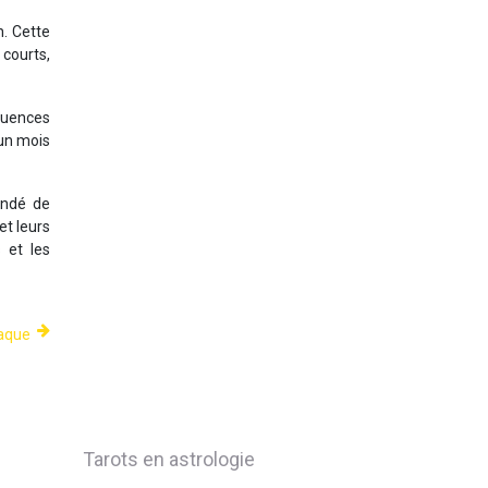
n. Cette
courts,
luences
 un mois
andé de
et leurs
 et les
iaque
Tarots en astrologie