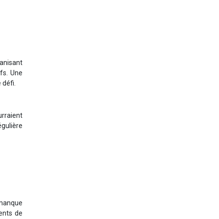
ganisant
ifs. Une
 défi.
rraient
égulière
u manque
ents de