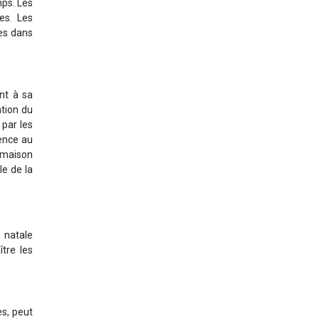
mps. Les
es. Les
tes dans
ent à sa
ation du
 par les
dence au
n maison
le de la
e natale
ître les
s, peut