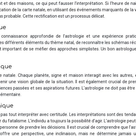
 et des maisons, ce qui peut fausser l’interprétation. Si l’heure de n
ication de la carte natale, en utilisant des événements marquants de la v
 probable. Cette rectification est un processus délicat.
gue
e connaissance approfondie de l’astrologie et une expérience prati
les différents éléments du thème natal, de reconnaître les schémas ré
est important de se méfier des approches simplistes. Un bon astrologu
tique
e natale. Chaque planète, signe et maison interagit avec les autres, e
ir une vision globale de la situation. Il est également crucial de pr
ences passées et ses aspirations futures. L’astrologie ne doit pas être 
lémentaire.
gique
 pas tout interpréter avec certitude. Les interprétations sont des tend
du fatalisme. L’individu a toujours la possibilité d’agir. L’astrologie peut
la personne de prendre les décisions. Il est crucial de comprendre que l’as
offre une perspective, une inclinaison, mais ne détermine jamais u