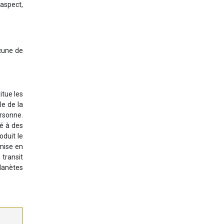
 aspect,
cune de
itue les
le de la
ersonne.
ié à des
oduit le
emise en
 transit
planètes