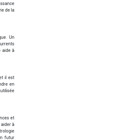
aissance
ie de la
que. Un
currents
e aide à
t il est
endre en
utilisée
ances et
 aider à
trologie
n futur