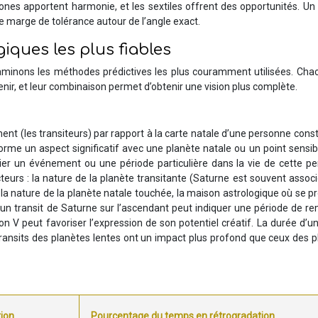
igones apportent harmonie, et les sextiles offrent des opportunités. Un
une marge de tolérance autour de l’angle exact.
iques les plus fiables
aminons les méthodes prédictives les plus couramment utilisées. Cha
enir, et leur combinaison permet d’obtenir une vision plus complète.
nt (les transiteurs) par rapport à la carte natale d’une personne const
forme un aspect significatif avec une planète natale ou un point sensib
nitier un événement ou une période particulière dans la vie de cette p
cteurs : la nature de la planète transitante (Saturne est souvent assoc
), la nature de la planète natale touchée, la maison astrologique où se pr
, un transit de Saturne sur l’ascendant peut indiquer une période de r
on V peut favoriser l’expression de son potentiel créatif. La durée d’un
 transits des planètes lentes ont un impact plus profond que ceux des 
ion
Pourcentage du temps en rétrogradation