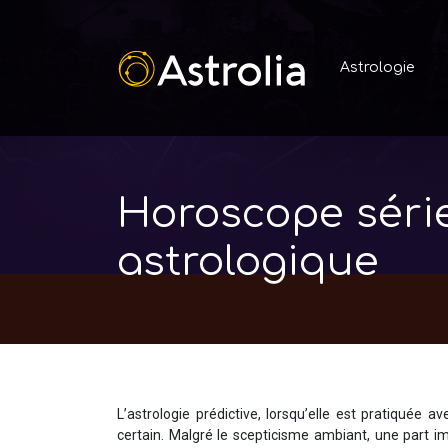
Astrologie
Horoscope série
astrologique
L’astrologie prédictive, lorsqu’elle est pratiquée 
certain. Malgré le scepticisme ambiant, une part im