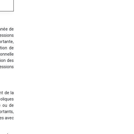
année de
ressions
ortante,
ution de
ionnelle
tion des
essions
t de la
oliques
se ou de
ortants,
ées avec