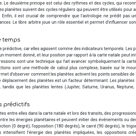
e. Le deuxième principe est celui des rythmes et des cycles, qui recon
 planètes suivent des cycles réguliers qui peuvent être utilisés pour a
nfin, il est crucial de comprendre que l’astrologie ne prédit pas un
ces. Le libre arbitre joue un rôle essentiel et permet d’influencer so
e temps
gie prédictive, car elles agissent comme des indicateurs temporels. Les 
 un moment donné, et leur position par rapport à la carte natale peut ini
essions sont une technique qui fait avancer symboliquement la carte
irections sont une méthode de calcul plus complexe, basée sur le mo
met d’observer comment les planètes activent les points sensibles de 
e de déplacement des planètes est un facteur déterminant. Les planètes
 tandis que les planètes lentes (Jupiter, Saturne, Uranus, Neptune, 
 prédictifs
es entre elles dans la carte natale et lors des transits, des progression
ntre les énergies planétaires et peuvent initier des événements ou de
tion (0 degré), l’opposition (180 degrés), le carré (90 degrés), le trig
s intensifient l’énergie des planètes impliquées, les oppositions cr