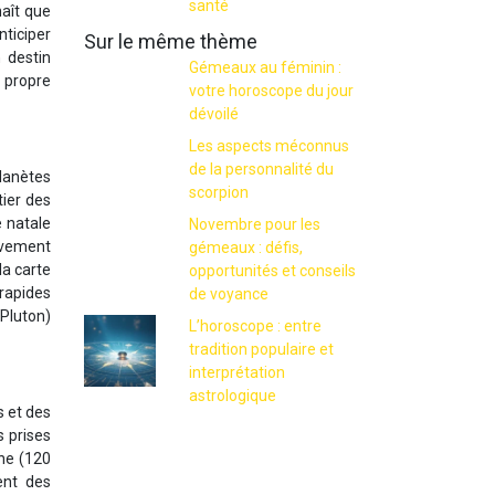
santé
naît que
nticiper
Sur le même thème
 destin
Gémeaux au féminin :
n propre
votre horoscope du jour
dévoilé
Les aspects méconnus
de la personnalité du
planètes
scorpion
tier des
 natale
Novembre pour les
uvement
gémeaux : défis,
la carte
opportunités et conseils
 rapides
de voyance
Pluton)
L’horoscope : entre
tradition populaire et
interprétation
astrologique
s et des
s prises
one (120
éent des