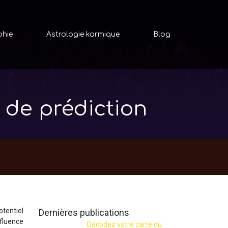
phie
Astrologie karmique
Blog
 de prédiction
otentiel
Dernières publications
nfluence
Décodez votre carte du