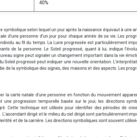
40%
pe symbolique selon lequel un jour après la naissance équivaut à une 
natale d’une personne d’un jour pour chaque année de sa vie. Les prog
 l’individu au fil du temps. La Lune progressée est particulièrement imp
ants de la personne. Le Soleil progressé, quant à lui, indique l’évol
 nouveau signe peut signaler un changement important dans la vie émot
 Soleil progressé peut indiquer une nouvelle orientation. L’interpréta
e de la symbolique des signes, des maisons et des aspects. Les progr
ncer la carte natale d’une personne en fonction du mouvement apparen
nt une progression temporelle basée sur le jour, les directions symb
gré. Cette technique est utilisée pour identifier des périodes de cri
L’ascendant dirigé et le milieu du ciel dirigé sont particulièrement imp
dentité et de la carrière. Les directions symboliques sont souvent utilis