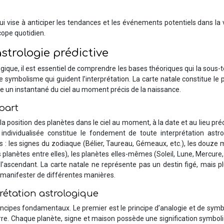
qui vise à anticiper les tendances et les événements potentiels dans la 
cope quotidien.
strologie prédictive
ogique, il est essentiel de comprendre les bases théoriques qui la sous-
 symbolisme qui guident l’interprétation. La carte natale constitue le 
te un instantané du ciel au moment précis de la naissance.
part
a position des planètes dans le ciel au moment, à la date et au lieu préc
individualisée constitue le fondement de toute interprétation astro
s : les signes du zodiaque (Bélier, Taureau, Gémeaux, etc.), les douze
s planètes entre elles), les planètes elles-mêmes (Soleil, Lune, Mercure
 l’ascendant. La carte natale ne représente pas un destin figé, mais p
 manifester de différentes manières.
rétation astrologique
rincipes fondamentaux. Le premier est le principe d’analogie et de sym
erre. Chaque planète, signe et maison possède une signification symbol