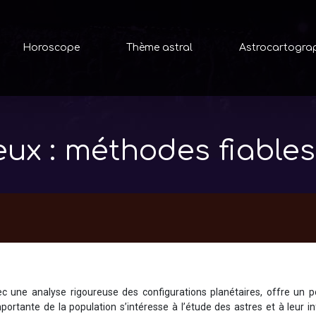
Horoscope
Thème astral
Astrocartogra
ux : méthodes fiables
avec une analyse rigoureuse des configurations planétaires, offre un p
portante de la population s’intéresse à l’étude des astres et à leur i