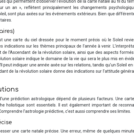
es qui permettent d’observer l’évolution de la carte natale au fil du te
our un an », reflètent principalement les changements psychologiqu
eil, sont plus axées sur les événements extérieurs. Bien que différen
taires.
aires)
 est une carte du ciel dressée pour le moment précis où le Soleil revi
 indications sur les thèmes principaux de l’année à venir. L’interprét
et de l’Ascendant de la révolution solaire, ainsi que des aspects formés
olution solaire indique le domaine de la vie qui sera le plus mis en évi
II peut indiquer une année axée sur les relations, tandis qu’un Soleil e
dant de la révolution solaire donne des indications sur l’attitude généra
utions
té d’une prédiction astrologique dépend de plusieurs facteurs. Une cart
che holistique sont essentiels. Il est également important de reconna
. Comprendre l’astrologie prédictive, c’est aussi comprendre ses limites.
écise
resser une carte natale précise. Une erreur, même de quelques minute