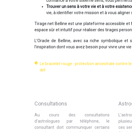
confiance à votre sixième sens, vous permetta
Trouver un sens à votre vie et à votre existenc
vie, à identifier votre mission et à vous aligner 
Tirage.net Belline est une plateforme accessible et 
espace sûr et intuitif pour réaliser des tirages perso
L’Oracle de Belline, avec sa riche symbolique et 
l’inspiration dont vous avez besoin pour vivre une vi
Le bracelet rouge : protection ancestrale contre l
œil
Consultations
Astro
Au cours des consultations
L’astr
d’astrologues par téléphone, le
plusie
consultant doit communiquer certains
ces sen