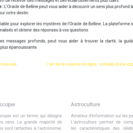
nt de recevoir des messages et des éclaircissements plus clairs.
e :
L’Oracle de Belline peut vous aider à découvrir un sens plus profond à
sur votre destin.
fiable pour explorer les mystères de l’Oracle de Belline. La plateforme 
nnalisés et obtenir des réponses à vos questions.
ses messages profonds, peut vous aider à trouver la clarté, la guid
e plus épanouissante.
e mauvais
L’art de la voyance en ligne : conseils d’une ex
scopie
Astroculture
oscopie est un terme qui désigne
Amateur d’information sur les p
urs sens. La grande majorité de
L’astroculture permet de com
s sont rattachés à l’astronomie.
les caractéristiques des céléb