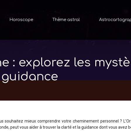
Horoscope
Thème astral
Astrocartogra
ne : explorez les mystè
e guidance
us souhaitez mieux comprendre votre cheminement personnel ? L’Or
onde, peut vous aider à trouver la clarté et la guidance dont vous avez b