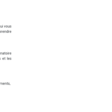
qui vous
prendre
inatoire
s et les
iments,