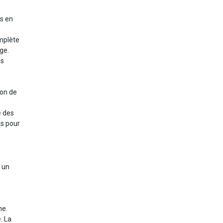
ts en
mplète
ge.
ls
ion de
e des
es pour
u un
ne.
. La