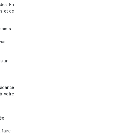
ndes. En
s et de
 points
vos
rs un
uidance
à votre
née
 faire