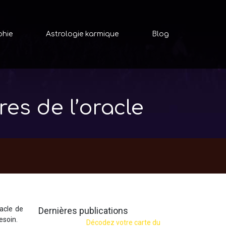
phie
Astrologie karmique
Blog
res de l’oracle
acle de
Dernières publications
esoin.
Décodez votre carte du