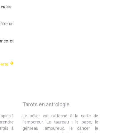
 votre
offre un
ance et
perte
Tarots en astrologie
eoples ?
Le bélier est rattaché à la carte de
prendre
l’empereur. Le taureau : le pape, le
rités à
gémeau l’amoureux, le cancer, le