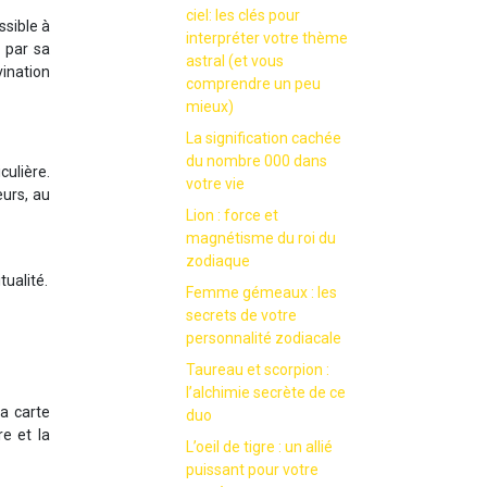
ciel: les clés pour
ssible à
interpréter votre thème
e par sa
astral (et vous
vination
comprendre un peu
mieux)
La signification cachée
du nombre 000 dans
culière.
votre vie
eurs, au
Lion : force et
magnétisme du roi du
zodiaque
tualité.
Femme gémeaux : les
secrets de votre
personnalité zodiacale
Taureau et scorpion :
l’alchimie secrète de ce
la carte
duo
re et la
L’oeil de tigre : un allié
puissant pour votre