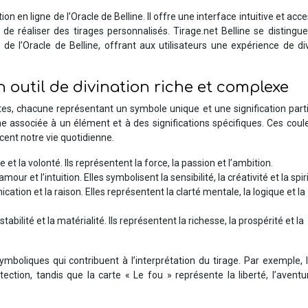
on en ligne de l’Oracle de Belline. Il offre une interface intuitive et acce
 de réaliser des tirages personnalisés. Tirage.net Belline se distingu
ns de l’Oracle de Belline, offrant aux utilisateurs une expérience de di
un outil de divination riche et complexe
tes, chacune représentant un symbole unique et une signification parti
e associée à un élément et à des significations spécifiques. Ces coul
cent notre vie quotidienne.
e et la volonté. Ils représentent la force, la passion et l’ambition.
our et l’intuition. Elles symbolisent la sensibilité, la créativité et la spiri
cation et la raison. Elles représentent la clarté mentale, la logique et la
stabilité et la matérialité. Ils représentent la richesse, la prospérité et la
mboliques qui contribuent à l’interprétation du tirage. Par exemple, 
otection, tandis que la carte « Le fou » représente la liberté, l’aventu