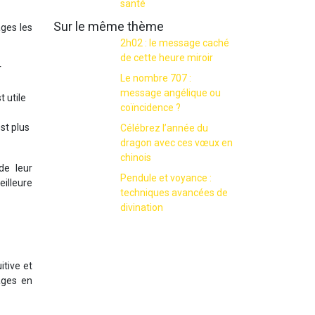
santé
Sur le même thème
ages les
2h02 : le message caché
de cette heure miroir
r
Le nombre 707 :
message angélique ou
t utile
coïncidence ?
est plus
Célébrez l’année du
dragon avec ces vœux en
chinois
de leur
Pendule et voyance :
illeure
techniques avancées de
divination
itive et
ages en