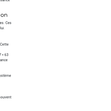
issance
ion
les. Ces
ui.
 Cette
7 = 63
sance
 système
souvent