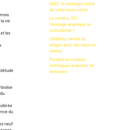
2h02 : le message caché
de cette heure miroir
f mois
Le nombre 707 :
la vie
message angélique ou
coïncidence ?
 et les
Célébrez l’année du
dragon avec ces vœux en
s
chinois
Pendule et voyance :
techniques avancées de
mplétude
divination
mbolise
 du
sidérée
ence du
les neuf