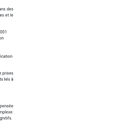
dans des
es et le
2001
ion
ication
e prises
s liés à
 pensée
omplexe.
nitifs.