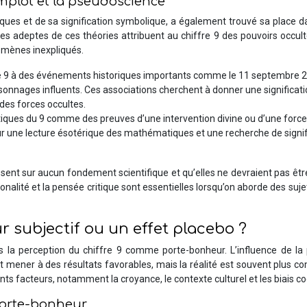
omplot et la pseudoscience
iques et de sa signification symbolique, a également trouvé sa place 
es adeptes de ces théories attribuent au chiffre 9 des pouvoirs occult
omènes inexpliqués.
le 9 à des événements historiques importants comme le 11 septembre 
sonnages influents. Ces associations cherchent à donner une significat
 des forces occultes.
tiques du 9 comme des preuves d’une intervention divine ou d’une force
ur une lecture ésotérique des mathématiques et une recherche de signif
osent sur aucun fondement scientifique et qu’elles ne devraient pas êtr
ationalité et la pensée critique sont essentielles lorsqu’on aborde des sujet
r subjectif ou un effet placebo ?
s la perception du chiffre 9 comme porte-bonheur. L’influence de la
t mener à des résultats favorables, mais la réalité est souvent plus c
ts facteurs, notamment la croyance, le contexte culturel et les biais cog
 porte-bonheur