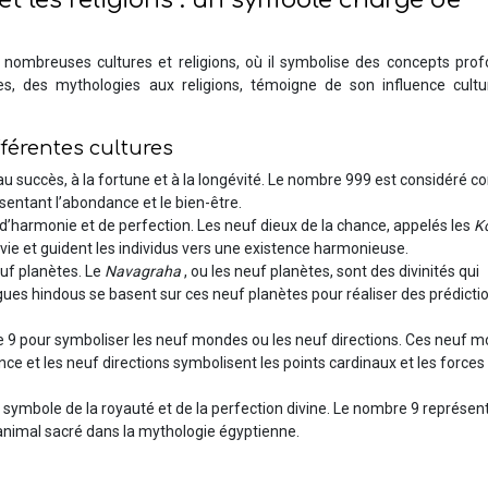
 et les religions : un symbole chargé de
 nombreuses cultures et religions, où il symbolise des concepts prof
s, des mythologies aux religions, témoigne de son influence cultur
férentes cultures
 au succès, à la fortune et à la longévité. Le nombre 999 est considéré
sentant l’abondance et le bien-être.
 d’harmonie et de perfection. Les neuf dieux de la chance, appelés les
K
vie et guident les individus vers une existence harmonieuse.
euf planètes. Le
Navagraha
, ou les neuf planètes, sont des divinités qui
ogues hindous se basent sur ces neuf planètes pour réaliser des prédicti
 le 9 pour symboliser les neuf mondes ou les neuf directions. Ces neuf 
nce et les neuf directions symbolisent les points cardinaux et les forces 
, symbole de la royauté et de la perfection divine. Le nombre 9 représent
 animal sacré dans la mythologie égyptienne.