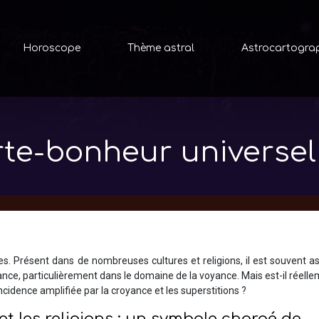
Horoscope
Thème astral
Astrocartogra
porte-bonheur universe
res. Présent dans de nombreuses cultures et religions, il est souvent a
nce, particulièrement dans le domaine de la voyance. Mais est-il réell
ncidence amplifiée par la croyance et les superstitions ?