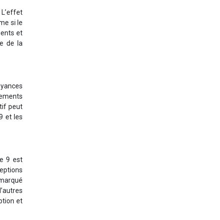
 L’effet
me si le
ents et
ce de la
oyances
nements
tif peut
9 et les
le 9 est
eptions
t marqué
d’autres
ption et