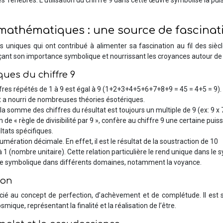
es Ténèbres. L’utilisation du chiffre 9 dans cette œuvre symbolise la pu
s mathématiques : une source de fascinat
uniques qui ont contribué à alimenter sa fascination au fil des sièc
rçant son importance symbolique et nourrissant les croyances autour de l
ues du chiffre 9
ffres répétés de 1 à 9 est égal à 9 (1+2+3+4+5+6+7+8+9 = 45 = 4+5 = 9).
 a nourri de nombreuses théories ésotériques.
 : la somme des chiffres du résultat est toujours un multiple de 9 (ex: 9 x 
e « règle de divisibilité par 9 », confère au chiffre 9 une certaine puis
ltats spécifiques.
ération décimale. En effet, il est le résultat de la soustraction de 10
 (nombre unitaire). Cette relation particulière le rend unique dans le
e symbolique dans différents domaines, notamment la voyance.
ion
cié au concept de perfection, d’achèvement et de complétude. Il est 
ique, représentant la finalité et la réalisation de l’être.