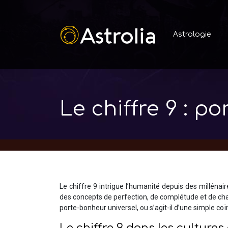
Astrologie
Le chiffre 9 : 
Le chiffre 9 intrigue l’humanité depuis des millénai
des concepts de perfection, de complétude et de cha
porte-bonheur universel, ou s’agit-il d’une simple coï