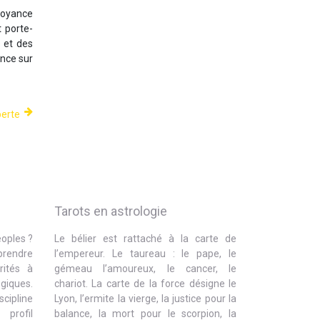
croyance
t porte-
 et des
ence sur
perte
Tarots en astrologie
eoples ?
Le bélier est rattaché à la carte de
prendre
l’empereur. Le taureau : le pape, le
rités à
gémeau l’amoureux, le cancer, le
giques.
chariot. La carte de la force désigne le
ipline
Lyon, l’ermite la vierge, la justice pour la
profil
balance, la mort pour le scorpion, la