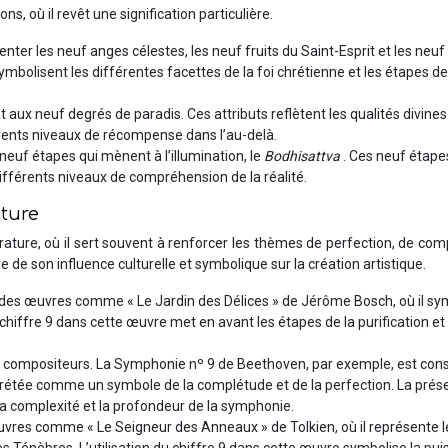
ns, où il revêt une signification particulière.
ésenter les neuf anges célestes, les neuf fruits du Saint-Esprit et les neu
mbolisent les différentes facettes de la foi chrétienne et les étapes de 
et aux neuf degrés de paradis. Ces attributs reflètent les qualités divines
rents niveaux de récompense dans l’au-delà.
s neuf étapes qui mènent à l’illumination, le
Bodhisattva
. Ces neuf étape
ifférents niveaux de compréhension de la réalité.
ature
ttérature, où il sert souvent à renforcer les thèmes de perfection, de co
e son influence culturelle et symbolique sur la création artistique.
ns des œuvres comme « Le Jardin des Délices » de Jérôme Bosch, où il sy
u chiffre 9 dans cette œuvre met en avant les étapes de la purification et
ux compositeurs. La Symphonie nº 9 de Beethoven, par exemple, est con
rétée comme un symbole de la complétude et de la perfection. La prés
la complexité et la profondeur de la symphonie.
 œuvres comme « Le Seigneur des Anneaux » de Tolkien, où il représente 