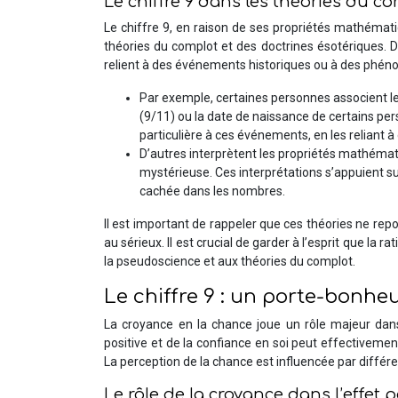
Le chiffre 9 dans les théories du c
Le chiffre 9, en raison de ses propriétés mathémat
théories du complot et des doctrines ésotériques. D
relient à des événements historiques ou à des phén
Par exemple, certaines personnes associent 
(9/11) ou la date de naissance de certains per
particulière à ces événements, en les reliant à
D’autres interprètent les propriétés mathéma
mystérieuse. Ces interprétations s’appuient s
cachée dans les nombres.
Il est important de rappeler que ces théories ne rep
au sérieux. Il est crucial de garder à l’esprit que la r
la pseudoscience et aux théories du complot.
Le chiffre 9 : un porte-bonheu
La croyance en la chance joue un rôle majeur dan
positive et de la confiance en soi peut effectivemen
La perception de la chance est influencée par différen
Le rôle de la croyance dans l’effet