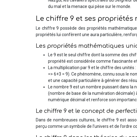
Nazgûl, les cavaliers spectrales du Seigneur d
du mal et la menace qui pèse sur le monde.
Le chiffre 9 et ses propriété
Le chiffre 9 possède des propriétés mathématiques 
propriétés lui confèrent une aura particulière, renfo
Les propriétés mathématiques uniq
Le 9 est le seul chiffre dont la somme des chi
propriété est considérée comme fascinante et
La multiplication par 9 et le chiffre des unités
=> 6+3 = 9). Ce phénomène, connu sous le nom d
et une capacité particulière à générer des résu
Le nombre 9 est un nombre puissant dans la num
(nombre de base de la numération décimale) à 1
numérique décimal et renforce son importanc
Le chiffre 9 et le concept de perfect
Dans de nombreuses cultures, le chiffre 9 est asso
perçu comme un symbole de l’univers et de l’ordre cosm