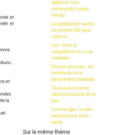
astral (et vous
comprendre un peu
mieux)
onds et
elle et
La signification cachée
du nombre 000 dans
votre vie
Lion : force et
 comme
magnétisme du roi du
zodiaque
okuzo
,
Femme gémeaux : les
secrets de votre
personnalité zodiacale
ons et
Taureau et scorpion :
mondes
l’alchimie secrète de ce
de la
duo
L’oeil de tigre : un allié
ait
puissant pour votre
santé
Sur le même thème