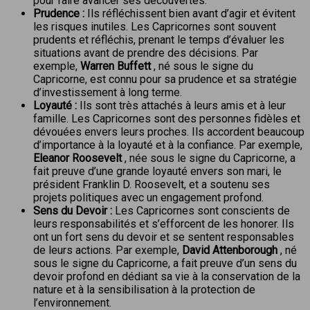
pour faire avancer ses découvertes.
Prudence :
Ils réfléchissent bien avant d’agir et évitent
les risques inutiles. Les Capricornes sont souvent
prudents et réfléchis, prenant le temps d’évaluer les
situations avant de prendre des décisions. Par
exemple,
Warren Buffett
, né sous le signe du
Capricorne, est connu pour sa prudence et sa stratégie
d’investissement à long terme.
Loyauté :
Ils sont très attachés à leurs amis et à leur
famille. Les Capricornes sont des personnes fidèles et
dévouées envers leurs proches. Ils accordent beaucoup
d’importance à la loyauté et à la confiance. Par exemple,
Eleanor Roosevelt
, née sous le signe du Capricorne, a
fait preuve d’une grande loyauté envers son mari, le
président Franklin D. Roosevelt, et a soutenu ses
projets politiques avec un engagement profond.
Sens du Devoir :
Les Capricornes sont conscients de
leurs responsabilités et s’efforcent de les honorer. Ils
ont un fort sens du devoir et se sentent responsables
de leurs actions. Par exemple,
David Attenborough
, né
sous le signe du Capricorne, a fait preuve d’un sens du
devoir profond en dédiant sa vie à la conservation de la
nature et à la sensibilisation à la protection de
l’environnement.